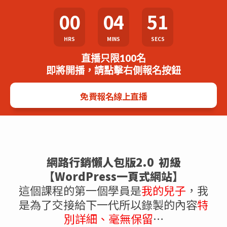
00
04
51
HRS
MINS
SECS
直播只限100名
即將開播，請點擊右側報名按鈕
免費報名線上直播
網路行銷懶人包版2.0 初級
【WordPress一頁式網站】
這個課程的第一個學員是
我的兒子
，我
是為了交接給下一代所以錄製的內容
特
別詳細、毫無保留
…